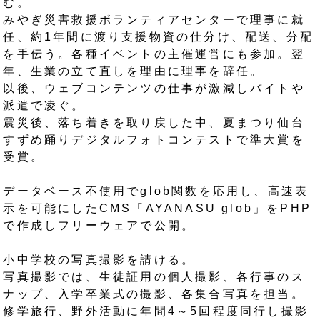
む。
みやぎ災害救援ボランティアセンターで理事に就
任、約1年間に渡り支援物資の仕分け、配送、分配
を手伝う。各種イベントの主催運営にも参加。翌
年、生業の立て直しを理由に理事を辞任。
以後、ウェブコンテンツの仕事が激減しバイトや
派遣で凌ぐ。
震災後、落ち着きを取り戻した中、夏まつり仙台
すずめ踊りデジタルフォトコンテストで準大賞を
受賞。
データベース不使用でglob関数を応用し、高速表
示を可能にしたCMS「AYANASU glob」をPHP
で作成しフリーウェアで公開。
小中学校の写真撮影を請ける。
写真撮影では、生徒証用の個人撮影、各行事のス
ナップ、入学卒業式の撮影、各集合写真を担当。
修学旅行、野外活動に年間4～5回程度同行し撮影